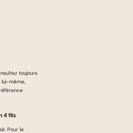
onsultez toujours
l lui-même,
 référence
4 fils
é. Pour le