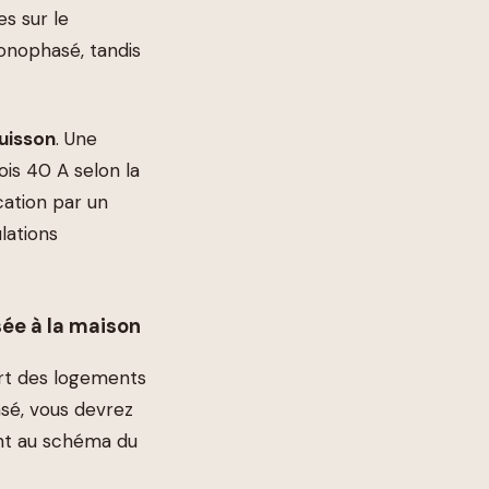
s sur le
monophasé, tandis
cuisson
. Une
ois 40 A selon la
cation par un
lations
ée à la maison
art des logements
asé, vous devrez
nt au schéma du