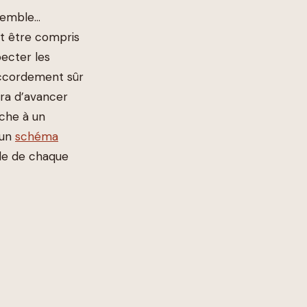
 semble…
t être compris
pecter les
accordement sûr
ra d’avancer
âche à un
 un
schéma
ôle de chaque