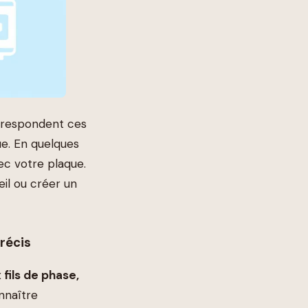
orrespondent ces
ue. En quelques
ec votre plaque.
il ou créer un
précis
 fils de phase,
nnaître