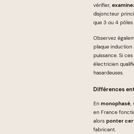
vérifier,
examinez
disjoncteur prin
que 3 ou 4 pôles
Observez égale
plaque induction 
puissance. Si ces
électricien quali
hasardeuses.
Différences en
En
monophasé
,
en France fonctio
alors
ponter cer
fabricant.