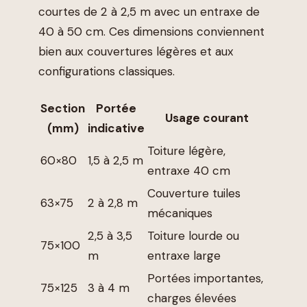
courtes de 2 à 2,5 m avec un entraxe de
40 à 50 cm. Ces dimensions conviennent
bien aux couvertures légères et aux
configurations classiques.
Section
Portée
Usage courant
(mm)
indicative
Toiture légère,
60×80
1,5 à 2,5 m
entraxe 40 cm
Couverture tuiles
63×75
2 à 2,8 m
mécaniques
2,5 à 3,5
Toiture lourde ou
75×100
m
entraxe large
Portées importantes,
75×125
3 à 4 m
charges élevées