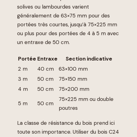
solives ou lambourdes varient
généralement de 63×75 mm pour des
portées très courtes, jusqu’à 75×225 mm
ou plus pour des portées de 4 à 5 m avec
un entraxe de 50 cm.
Portée
Entraxe
Section indicative
2 m
40 cm
63×100 mm
3 m
50 cm
75×150 mm
4 m
50 cm
75×200 mm
75×225 mm ou double
5 m
50 cm
poutres
La classe de résistance du bois prend ici
toute son importance. Utiliser du bois C24