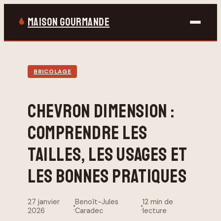
MAISON GOURMANDE
Bricolage
BRICOLAGE
Gastronomie
CHEVRON DIMENSION :
Jardinage
COMPRENDRE LES
Maison & Déco
TAILLES, LES USAGES ET
LES BONNES PRATIQUES
27 janvier
Benoît-Jules
12 min de
·
·
2026
Caradec
lecture