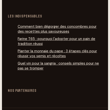
LES INDISPENSABLES
Comment bien dégorg­er des concombres pour
des recettes plus savoureuses
Farine T65 : pourquoi l'adopter pour un pain de
tradition réussi
Planter la monnaie du pape : 3 étapes clés pour
réussir vos semis et récoltes
Quel vin pour la sangria : conseils simples pour ne
pas se tromper
NOS PARTENAIRES