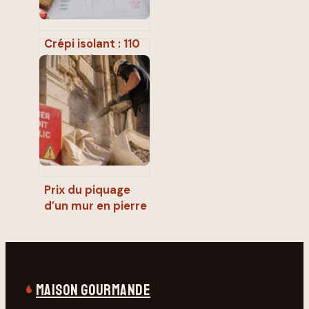
Crépi isolant : 110
à 250 € le m² et
les erreurs de
pose qui ruinent
l’isolation
Prix du piquage
d’un mur en pierre
: budget, facteurs
de variation et
étapes clés
MAISON GOURMANDE