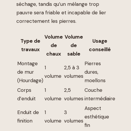
séchage, tandis qu’un mélange trop
pauvre sera friable et incapable de lier
correctement les pierres.
Volume
Volume
Type de
Usage
de
de
travaux
conseillé
chaux
sable
Montage
Pierres
1
2,5 à 3
de mur
dures,
volume
volumes
(Hourdage)
moellons
Corps
1
2,5
Couche
d’enduit
volume
volumes
intermédiaire
Aspect
Enduit de
1
3
esthétique
finition
volume
volumes
fin