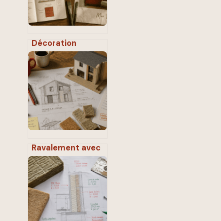
Décoration
murale vert sauge
: 4 matériaux et 3
nuances pour une
ambiance
apaisante
Ravalement avec
ITE : comment
réduire vos
factures de 30 %
tout en
respectant la loi