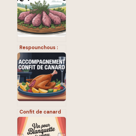
de cette infusion
japonaise
Respounchous :
recette
traditionnelle et
secrets d’un plat
aveyronnais
Confit de canard
accompagnement
: idées
gourmandes et