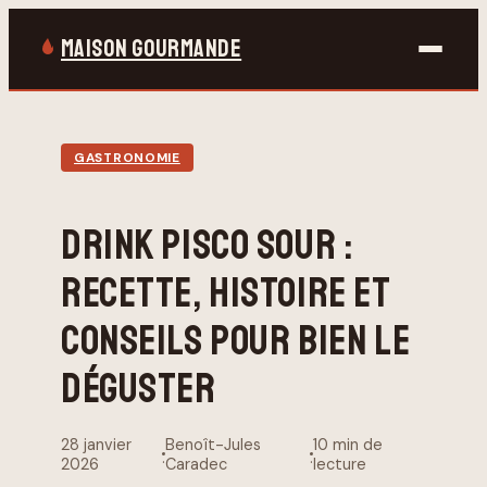
MAISON GOURMANDE
Bricolage
GASTRONOMIE
Gastronomie
DRINK PISCO SOUR :
Jardinage
RECETTE, HISTOIRE ET
Maison & Déco
CONSEILS POUR BIEN LE
DÉGUSTER
28 janvier
Benoît-Jules
10 min de
·
·
2026
Caradec
lecture