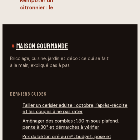
Rempoter un
citronnier : le
guide complet
pour une
fructification
généreuse
MAISON GOURMANDE
Bricolage, cuisine, jardin et déco : ce qui se fait
à la main, expliqué pas à pas.
DERNIERS GUIDES
Tailler un cerisier adulte : octobre, l’après-récolte
et les coupes à ne pas rater
Aménager des combles : 1,80 m sous plafond,
pente à 30° et démarches à vérifier
Prix du béton ciré au m² : budget, pose et