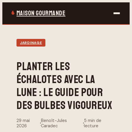
MAISON GOURMANDE
Bricolage
JARDINAGE
Gastronomie
PLANTER LES
Jardinage
ÉCHALOTES AVEC LA
Maison & Déco
LUNE : LE GUIDE POUR
DES BULBES VIGOUREUX
29 mai
Benoît-Jules
5 min de
·
·
2026
Caradec
lecture