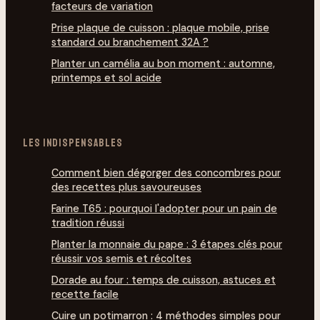
facteurs de variation
Prise plaque de cuisson : plaque mobile, prise
standard ou branchement 32A ?
Planter un camélia au bon moment : automne,
printemps et sol acide
LES INDISPENSABLES
Comment bien dégorg­er des concombres pour
des recettes plus savoureuses
Farine T65 : pourquoi l'adopter pour un pain de
tradition réussi
Planter la monnaie du pape : 3 étapes clés pour
réussir vos semis et récoltes
Dorade au four : temps de cuisson, astuces et
recette facile
Cuire un potimarron : 4 méthodes simples pour