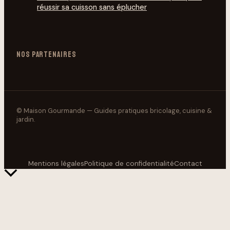
réussir sa cuisson sans éplucher
NOS PARTENAIRES
© Maison Gourmande — Guides pratiques bricolage, cuisine &
jardin.
Mentions légales
Politique de confidentialité
Contact
Retour
en
haut