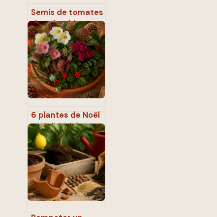
Semis de tomates
: le calendrier
précis et les 3
conditions pour
réussir vos plants
6 plantes de Noël
pour l’extérieur :
créez un jardin
fleuri malgré le gel