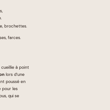
s,
.
re, brochettes.
ses, farces.
cueillie à point
ion
lors d’une
yant poussé en
e pour les
ous, qui se