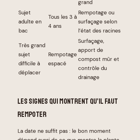
grand
Sujet
Rempotage ou
Tous les 3 à
adulte en
surfaçage selon
4 ans
bac
l’état des racines
Surfaçage,
Très grand
apport de
sujet
Rempotage
compost mûr et
difficile à
espacé
contrôle du
déplacer
drainage
LES SIGNES QUI MONTRENT QU’IL FAUT
REMPOTER
La date ne suffit pas : le bon moment
dépend aussi de ce que montre la plante.