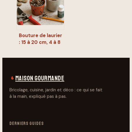
pour une floraison
XXL
Bouture de laurier
: 15 à 20 cm, 4 à 8
semaines et les
gestes qui
changent tout
MAISON GOURMANDE
Bricolage, cuisine, jardin et déco : ce qui se fait
à la main, expliqué pas à pas.
DERNIERS GUIDES