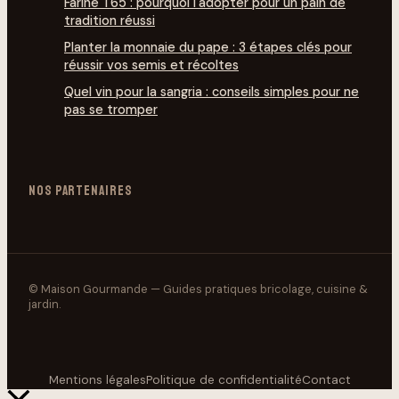
Farine T65 : pourquoi l'adopter pour un pain de
tradition réussi
Planter la monnaie du pape : 3 étapes clés pour
réussir vos semis et récoltes
Quel vin pour la sangria : conseils simples pour ne
pas se tromper
NOS PARTENAIRES
© Maison Gourmande — Guides pratiques bricolage, cuisine &
jardin.
Mentions légales
Politique de confidentialité
Contact
Retour