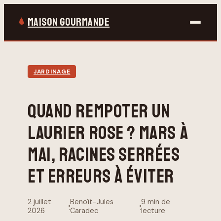
MAISON GOURMANDE
Bricolage
JARDINAGE
Gastronomie
QUAND REMPOTER UN
Jardinage
LAURIER ROSE ? MARS À
Maison & Déco
MAI, RACINES SERRÉES
ET ERREURS À ÉVITER
2 juillet
Benoît-Jules
9 min de
·
·
2026
Caradec
lecture