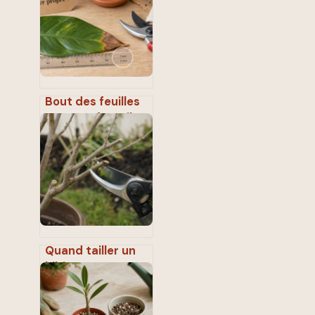
l’hiver : les règles
pour une récolte
abondante
Bout des feuilles
marron : faut-il
couper et
comment éviter la
récidive ?
Quand tailler un
hibiscus :
calendrier par
variété et gestes