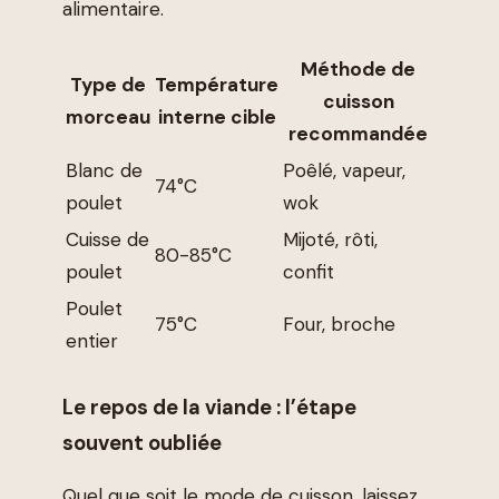
alimentaire.
Méthode de
Type de
Température
cuisson
morceau
interne cible
recommandée
Blanc de
Poêlé, vapeur,
74°C
poulet
wok
Cuisse de
Mijoté, rôti,
80-85°C
poulet
confit
Poulet
75°C
Four, broche
entier
Le repos de la viande : l’étape
souvent oubliée
Quel que soit le mode de cuisson, laissez