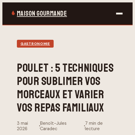
MAISON GOURMANDE
Bricolage
GASTRONOMIE
Gastronomie
POULET : 5 TECHNIQUES
Jardinage
POUR SUBLIMER VOS
Maison & Déco
MORCEAUX ET VARIER
VOS REPAS FAMILIAUX
3 mai
Benoît-Jules
7 min de
·
·
2026
Caradec
lecture