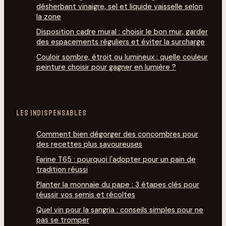
désherbant vinaigre, sel et liquide vaisselle selon
la zone
Disposition cadre mural : choisir le bon mur, garder
des espacements réguliers et éviter la surcharge
Couloir sombre, étroit ou lumineux : quelle couleur
peinture choisir pour gagner en lumière ?
LES INDISPENSABLES
Comment bien dégorg­er des concombres pour
des recettes plus savoureuses
Farine T65 : pourquoi l'adopter pour un pain de
tradition réussi
Planter la monnaie du pape : 3 étapes clés pour
réussir vos semis et récoltes
Quel vin pour la sangria : conseils simples pour ne
pas se tromper