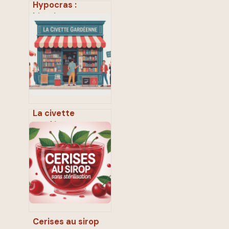
Hypocras :
histoire, recette
et secrets de ce
vin médiéval épicé
La civette
gardéenne :
histoire, savoir-
faire et art de
vivre tabac
Cerises au sirop