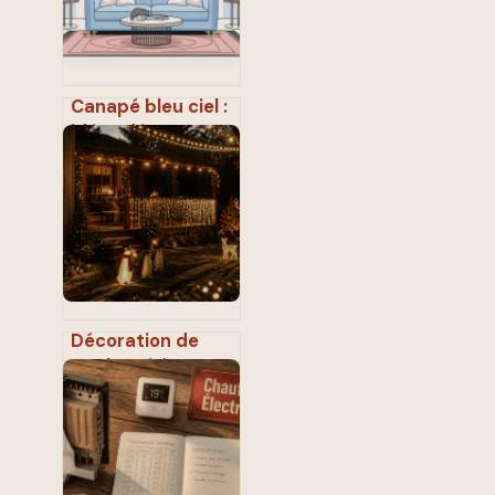
Canapé bleu ciel :
idées déco,
associations de
couleurs et styles
tendance
Décoration de
Noël extérieure : 5
règles techniques
pour illuminer
votre jardin sans
surconsommer