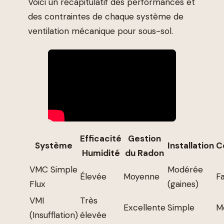
Voici un récapitulatif des performances et
des contraintes de chaque système de
ventilation mécanique pour sous-sol.
Efficacité
Gestion
Système
Installation
C
Humidité
du Radon
VMC Simple
Modérée
Élevée
Moyenne
Fa
Flux
(gaines)
VMI
Très
Excellente
Simple
M
(Insufflation)
élevée