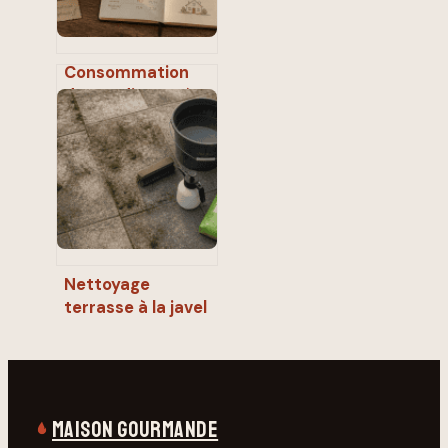
Consommation
d’un radiateur à
inertie : l’erreur de
réglage qui fait
exploser votre
facture
Nettoyage
terrasse à la javel
: pourquoi ce
geste fragilise vos
dalles
durablement
MAISON GOURMANDE