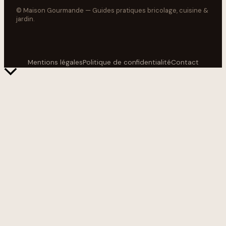
© Maison Gourmande — Guides pratiques bricolage, cuisine &
jardin.
Mentions légales
Politique de confidentialité
Contact
Retour
en
haut