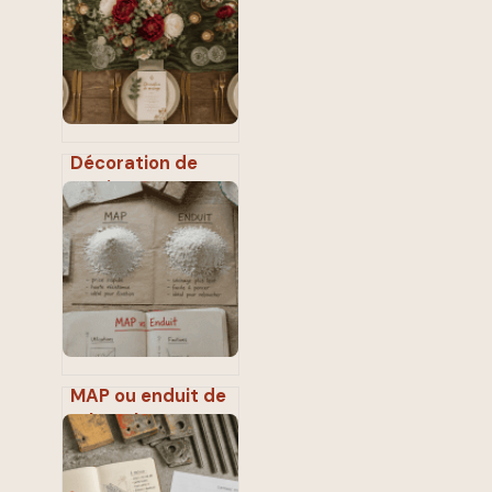
et son héritage
architectural
Décoration de
mariage : 4 zones
stratégiques pour
une scénographie
mémorable
MAP ou enduit de
rebouchage : 3
critères pour
choisir le bon