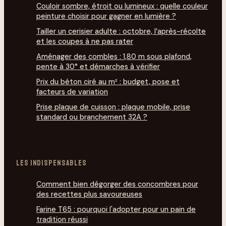
Couloir sombre, étroit ou lumineux : quelle couleur
peinture choisir pour gagner en lumière ?
Tailler un cerisier adulte : octobre, l’après-récolte
et les coupes à ne pas rater
Aménager des combles : 1,80 m sous plafond,
pente à 30° et démarches à vérifier
Prix du béton ciré au m² : budget, pose et
facteurs de variation
Prise plaque de cuisson : plaque mobile, prise
standard ou branchement 32A ?
LES INDISPENSABLES
Comment bien dégorg­er des concombres pour
des recettes plus savoureuses
Farine T65 : pourquoi l'adopter pour un pain de
tradition réussi