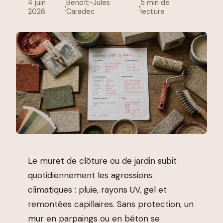
4 juin
Benoît-Jules
5 min de
·
·
2026
Caradec
lecture
Le muret de clôture ou de jardin subit
quotidiennement les agressions
climatiques : pluie, rayons UV, gel et
remontées capillaires. Sans protection, un
mur en parpaings ou en béton se