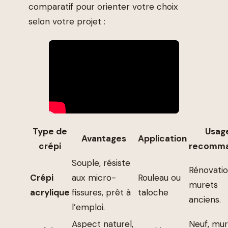
comparatif pour orienter votre choix
selon votre projet :
Type de
Usag
Avantages
Application
crépi
recomm
Souple, résiste
Rénovati
Crépi
aux micro-
Rouleau ou
murets
acrylique
fissures, prêt à
taloche
anciens.
l’emploi.
Aspect naturel,
Neuf, mur