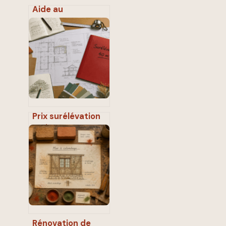
Aide au
rangement
maison : pourquoi
le désordre
revient
systématiquement
et comment
briser le cycle
Prix surélévation
maison 40m2 : 4
méthodes pour
estimer votre
budget réel
Rénovation de