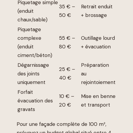
Piquetage simple
35 € –
Retrait enduit
(enduit
50 €
+ brossage
chaux/sable)
Piquetage
complexe
55 € –
Outillage lourd
(enduit
80 €
+ évacuation
ciment/béton)
Dégarnissage
Préparation
25 € –
des joints
au
40 €
uniquement
rejointoiement
Forfait
10 € –
Mise en benne
évacuation des
20 €
et transport
gravats
Pour une façade complète de 100 m²,
prévoyez un budget global situé entre 4