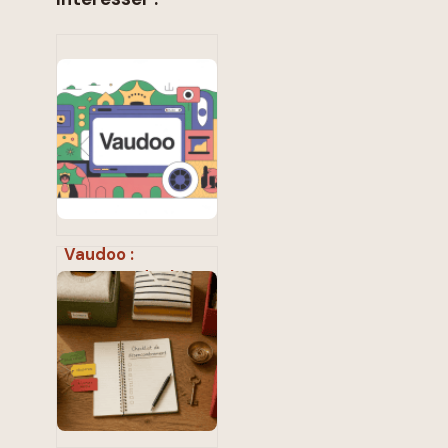
Vaudoo :
comprendre la
plateforme et en
tirer un maximum
de valeur