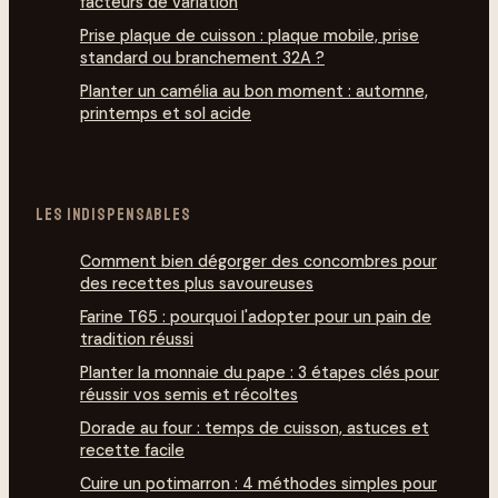
facteurs de variation
Prise plaque de cuisson : plaque mobile, prise
standard ou branchement 32A ?
Planter un camélia au bon moment : automne,
printemps et sol acide
LES INDISPENSABLES
Comment bien dégorg­er des concombres pour
des recettes plus savoureuses
Farine T65 : pourquoi l'adopter pour un pain de
tradition réussi
Planter la monnaie du pape : 3 étapes clés pour
réussir vos semis et récoltes
Dorade au four : temps de cuisson, astuces et
recette facile
Cuire un potimarron : 4 méthodes simples pour