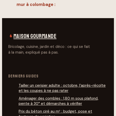
mur à colombage :
4 techniques pour
préserver le
cachet et isoler
durablement
MAISON GOURMANDE
Bricolage, cuisine, jardin et déco : ce qui se fait
à la main, expliqué pas à pas.
DERNIERS GUIDES
Tailler un cerisier adulte : octobre, l’après-récolte
et les coupes à ne pas rater
Aménager des combles : 1,80 m sous plafond,
pente à 30° et démarches à vérifier
Prix du béton ciré au m² : budget, pose et