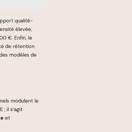
apport qualité-
ensité élevée,
0 €. Enfin, la
té de rétention
r des modèles de
nnels modulent le
; il s’agit
ée
et