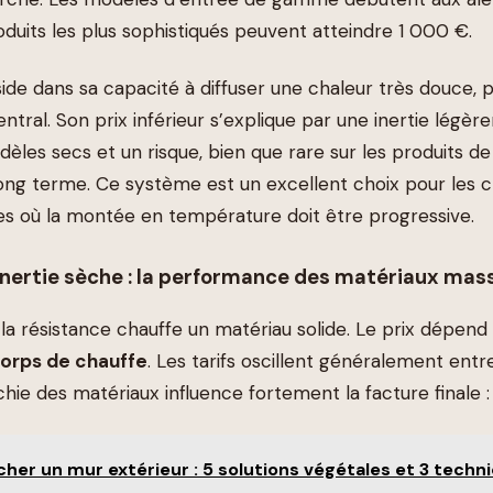
oduits les plus sophistiqués peuvent atteindre 1 000 €.
ide dans sa capacité à diffuser une chaleur très douce, 
ntral. Son prix inférieur s’explique par une inertie légè
èles secs et un risque, bien que rare sur les produits de 
e long terme. Ce système est un excellent choix pour les
ées où la montée en température doit être progressive.
 inertie sèche : la performance des matériaux mass
la résistance chauffe un matériau solide. Le prix dépen
orps de chauffe
. Les tarifs oscillent généralement ent
hie des matériaux influence fortement la facture finale :
her un mur extérieur : 5 solutions végétales et 3 techn