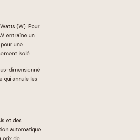
 Watts (W). Pour
W entraîne un
 pour une
ement isolé.
sous-dimensionné
 qui annule les
is et des
ction automatique
 prix de