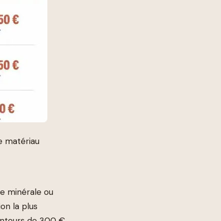
le matériau
le minérale ou
on la plus
ntours de 300 €,