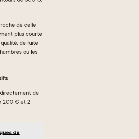
proche de celle
rement plus courte
qualité, de fuite
 chambres ou les
ifs
d directement de
re 200 € et 2
iques de