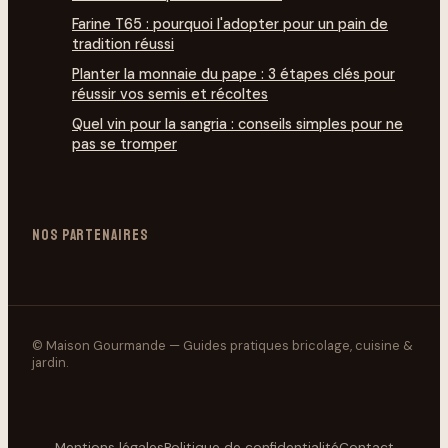
Farine T65 : pourquoi l'adopter pour un pain de
tradition réussi
Planter la monnaie du pape : 3 étapes clés pour
réussir vos semis et récoltes
Quel vin pour la sangria : conseils simples pour ne
pas se tromper
NOS PARTENAIRES
© Maison Gourmande — Guides pratiques bricolage, cuisine &
jardin.
Mentions légales
Politique de confidentialité
Contact