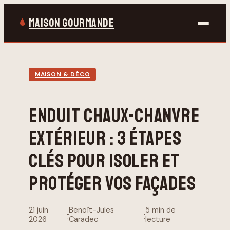
MAISON GOURMANDE
Bricolage
MAISON & DÉCO
Gastronomie
ENDUIT CHAUX-CHANVRE
Jardinage
EXTÉRIEUR : 3 ÉTAPES
Maison & Déco
CLÉS POUR ISOLER ET
PROTÉGER VOS FAÇADES
21 juin
Benoît-Jules
5 min de
·
·
2026
Caradec
lecture