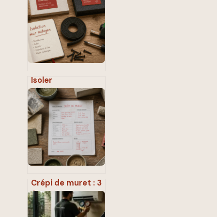
comment fixer
des prix justes et
rentables
Isoler
phoniquement un
mur mitoyen : 3
méthodes pour
diviser le bruit par
deux
Crépi de muret : 3
étapes pour une
finition durable et
éviter les