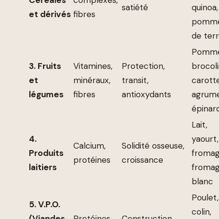
satiété
quinoa,
et dérivés
fibres
pomm
de ter
Pomme
3. Fruits
Vitamines,
Protection,
brocoli
et
minéraux,
transit,
carotte
légumes
fibres
antioxydants
agrume
épinar
Lait,
4.
yaourt,
Calcium,
Solidité osseuse,
Produits
fromag
protéines
croissance
laitiers
froma
blanc
Poulet,
5. V.P.O.
colin,
(Viandes,
Protéines,
Construction