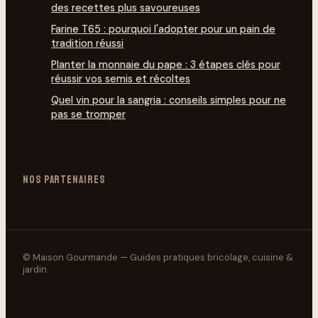
des recettes plus savoureuses
Farine T65 : pourquoi l'adopter pour un pain de
tradition réussi
Planter la monnaie du pape : 3 étapes clés pour
réussir vos semis et récoltes
Quel vin pour la sangria : conseils simples pour ne
pas se tromper
NOS PARTENAIRES
© Maison Gourmande — Guides pratiques bricolage, cuisine &
jardin.