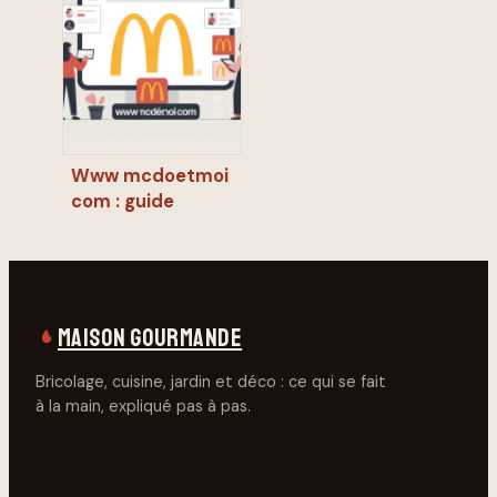
recettes faciles
Www mcdoetmoi
com : guide
complet pour
salariés et
candidats
mcdonald’s
MAISON GOURMANDE
Bricolage, cuisine, jardin et déco : ce qui se fait
à la main, expliqué pas à pas.