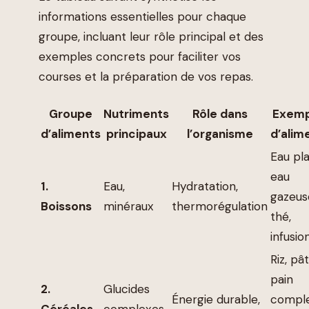
informations essentielles pour chaque
groupe, incluant leur rôle principal et des
exemples concrets pour faciliter vos
courses et la préparation de vos repas.
Groupe
Nutriments
Rôle dans
Exemp
d’aliments
principaux
l’organisme
d’alim
Eau pla
eau
1.
Eau,
Hydratation,
gazeus
Boissons
minéraux
thermorégulation
thé,
infusio
Riz, pât
pain
2.
Glucides
Énergie durable,
comple
Céréales
complexes,